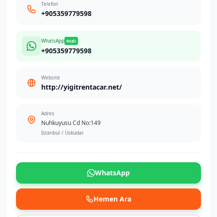
Telefon
+905359779598
WhatsApp
Hızlı
+905359779598
Website
http://yigitrentacar.net/
Adres
Nuhkuyusu Cd No:149
İstanbul / Üsküdar
WhatsApp
Hemen Ara