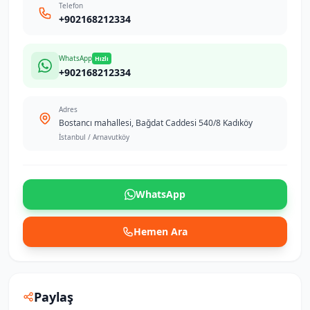
Telefon
+902168212334
WhatsApp
Hızlı
+902168212334
Adres
Bostancı mahallesi, Bağdat Caddesi 540/8 Kadıköy
İstanbul / Arnavutköy
WhatsApp
Hemen Ara
Paylaş