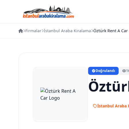
Firmalar
İstanbul Araba Kiralama
Öztürk Rent A Car
Doğrulandı
1
Öztür
İstanbul Araba 