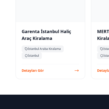
Garenta İstanbul Haliç
MERT
Araç Kiralama
Kira
İstanbul Araba Kiralama
İst
İstanbul
İsta
Detayları Gör
Detayla