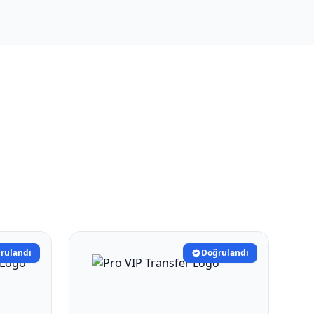
rulandı
Doğrulandı