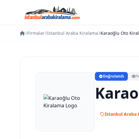
Firmalar
İstanbul Araba Kiralama
Karaoğlu Oto Kira
Doğrulandı
1
Karao
İstanbul Araba 