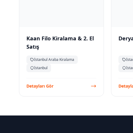
Kaan Filo Kiralama & 2. El
Derya
Satış
İstanbul Araba Kiralama
İst
İstanbul
İsta
Detayları Gör
Detayla