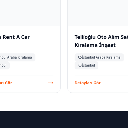
 Rent A Car
Telli̇oğlu Oto Alim S
Kiralama İnşaat
anbul Araba Kiralama
İstanbul Araba Kiralama
nbul
İstanbul
rı Gör
Detayları Gör