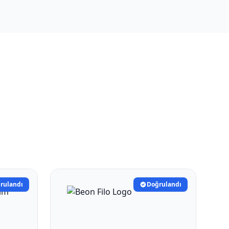
rulandı
Doğrulandı