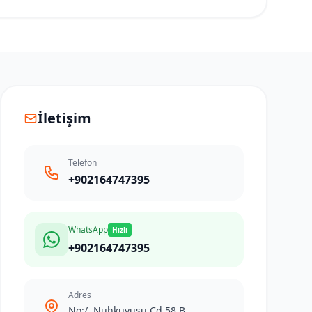
İletişim
Telefon
+902164747395
WhatsApp
Hızlı
+902164747395
Adres
No:/, Nuhkuyusu Cd 58 B