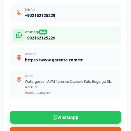
Telefon
+902162125229
WhatsApp
Hızlı
+902162125229
Website
https://www.garenta.com/tr
Adres
Watergarden AVM Turuncu Otopark Katı, Begonya Sk.
No:10/1
İstanbul / Ataşehir
WhatsApp