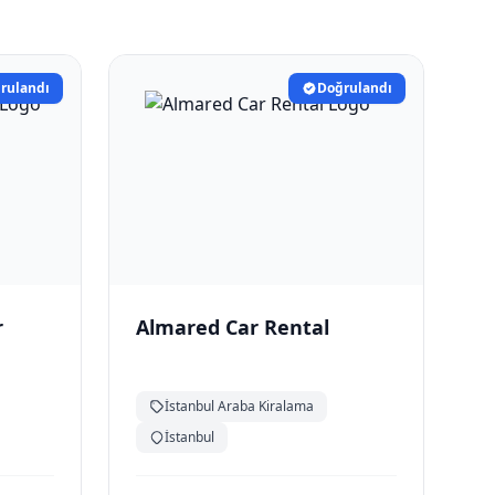
rulandı
Doğrulandı
r
Almared Car Rental
İstanbul Araba Kiralama
İstanbul