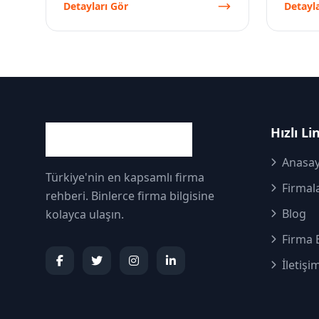
Detayları Gör
Detayla
Hızlı Li
Anasay
Türkiye'nin en kapsamlı firma
Firmal
rehberi. Binlerce firma bilgisine
Blog
kolayca ulaşın.
Firma 
İletişi