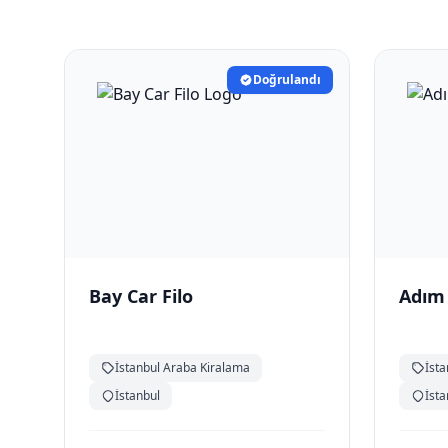
Doğrulandı
Bay Car Filo
Adım 
İstanbul Araba Kiralama
İst
İstanbul
İsta