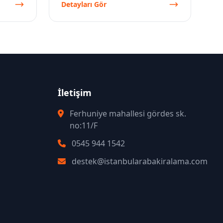
Detayları Gör
İletişim
Ferhuniye mahallesi gördes sk.
no:11/F
0545 944 1542
destek@istanbularabakiralama.com