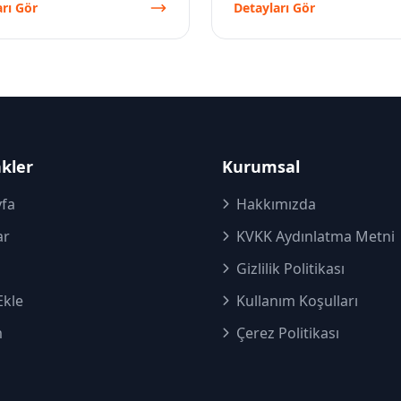
rı Gör
Detayları Gör
nkler
Kurumsal
fa
Hakkımızda
ar
KVKK Aydınlatma Metni
Gizlilik Politikası
Ekle
Kullanım Koşulları
m
Çerez Politikası