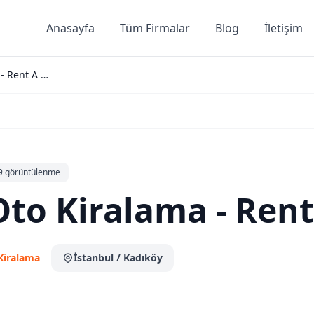
Anasayfa
Tüm Firmalar
Blog
İletişim
Fuat Oto Kiralama - Rent A Car
9 görüntülenme
Oto Kiralama - Rent
Kiralama
İstanbul
/ Kadıköy