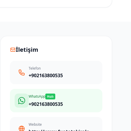
İletişim
Telefon
+902163800535
WhatsApp
Hızlı
+902163800535
Website