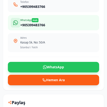
Telefon
+905399483766
WhatsApp
Hızlı
+905399483766
Adres
Kasap Sk. No: 50/A
İstanbul / Fatih
WhatsApp
Hemen Ara
Paylaş