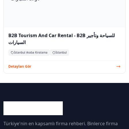
B2B Tourism And Car Rental - B2B للسياحة وتأجير
السيارات
İstanbul Araba Kiralama
İstanbul
Detayları Gör
Türkiye'nin en kapsamlı firma rehberi. Binlerce firma