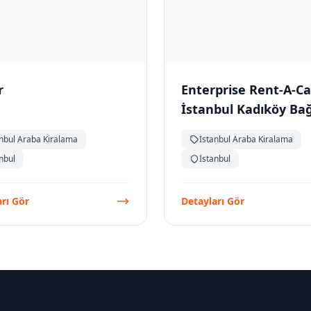
r
Enterprise Rent-A-Ca
İstanbul Kadıköy Ba
Caddesi Araç Kirala
anbul Araba Kiralama
İstanbul Araba Kiralama
nbul
İstanbul
rı Gör
Detayları Gör