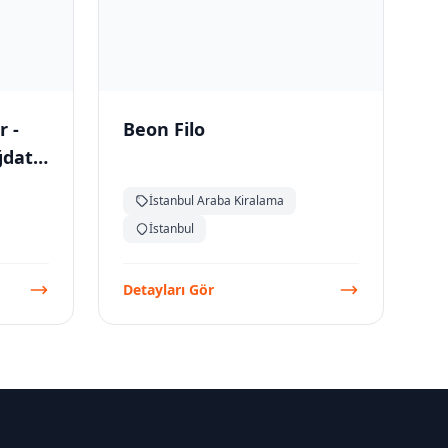
r -
Beon Filo
ğdat
ma
İstanbul Araba Kiralama
İstanbul
Detayları Gör