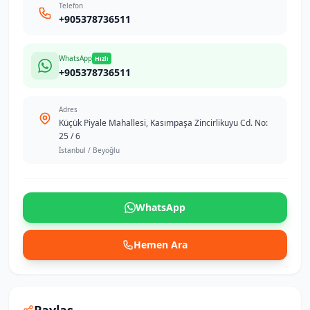
Telefon
+905378736511
WhatsApp
Hızlı
+905378736511
Adres
Küçük Piyale Mahallesi, Kasımpaşa Zincirlikuyu Cd. No:
25 / 6
İstanbul / Beyoğlu
WhatsApp
Hemen Ara