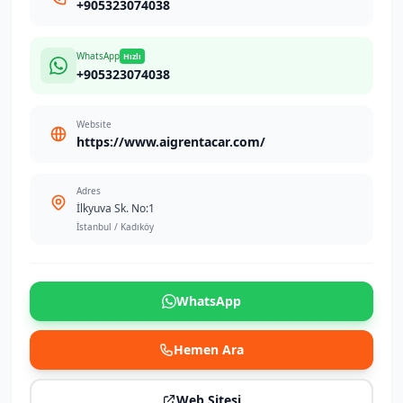
+905323074038
WhatsApp
Hızlı
+905323074038
Website
https://www.aigrentacar.com/
Adres
İlkyuva Sk. No:1
İstanbul / Kadıköy
WhatsApp
Hemen Ara
Web Sitesi